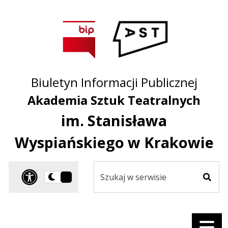
Przejdź do treści
Przejdź do mapy
Przejdź do
głównego menu
serwisu
Biuletyn Informacji Publicznej
Akademia Sztuk Teatralnych
im. Stanisława
Wyspiańskiego w Krakowie
Szukaj
Panel dostosowania ułat
Przełącz
w
Szuka
na
serwisie
wersję
ciemną
Menu