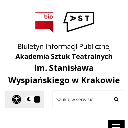
Przejdź do treści
Przejdź do mapy
Przejdź do
głównego menu
serwisu
Biuletyn Informacji Publicznej
Akademia Sztuk Teatralnych
im. Stanisława
Wyspiańskiego w Krakowie
Szukaj
Panel dostosowania ułat
Przełącz
w
Szuka
na
serwisie
wersję
ciemną
Menu