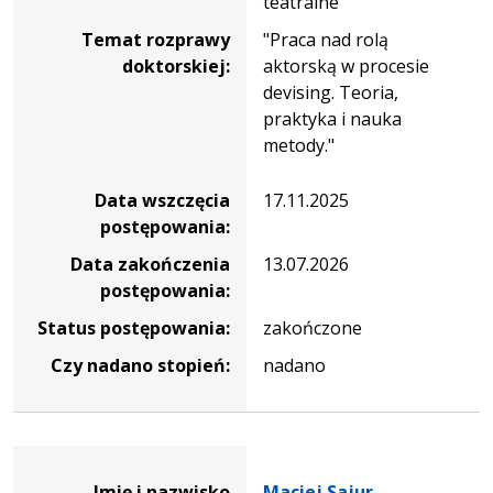
teatralne
Temat rozprawy
"Praca nad rolą
doktorskiej:
aktorską w procesie
devising. Teoria,
praktyka i nauka
metody."
Data wszczęcia
17.11.2025
postępowania:
Data zakończenia
13.07.2026
postępowania:
Status postępowania:
zakończone
Czy nadano stopień:
nadano
Dane osoby oraz informacje o postępowaniu Maciej Sajur
Imię i nazwisko
Maciej Sajur