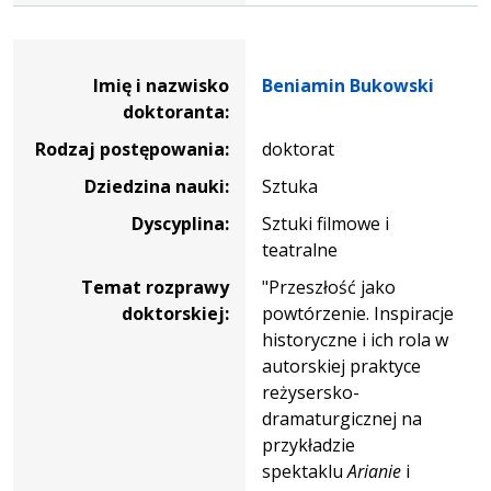
Dane osoby oraz informacje o postępowaniu Beniamin B
Imię i nazwisko
Beniamin Bukowski
doktoranta:
Rodzaj postępowania:
doktorat
Dziedzina nauki:
Sztuka
Dyscyplina:
Sztuki filmowe i
teatralne
Temat rozprawy
"Przeszłość jako
doktorskiej:
powtórzenie. Inspiracje
historyczne i ich rola w
autorskiej praktyce
reżysersko-
dramaturgicznej na
przykładzie
spektaklu
Arianie
i