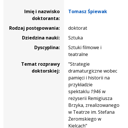
Dane osoby oraz informacje o postępowaniu Tomasz Śpi
Imię i nazwisko
Tomasz Śpiewak
doktoranta:
Rodzaj postępowania:
doktorat
Dziedzina nauki:
Sztuka
Dyscyplina:
Sztuki filmowe i
teatralne
Temat rozprawy
"Strategie
doktorskiej:
dramaturgiczne wobec
pamięci i historii na
przykładzie
spektaklu
1946
w
reżyserii Remigiusza
Brzyka, zrealizowanego
w Teatrze im. Stefana
Żeromskiego w
Kielcach"