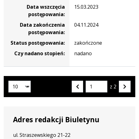
Data wszczęcia
15.03.2023
postępowania:
Data zakończenia
04.11.2024
postępowania:
Status postępowania:
zakończone
Czy nadano stopień:
nadano
z 2
Liczba artykułów na stronie:
Przejdź
Poprzednia
Nastę
do
strona
strona
strony
numer
Adres redakcji Biuletynu
ul. Straszewskiego 21-22