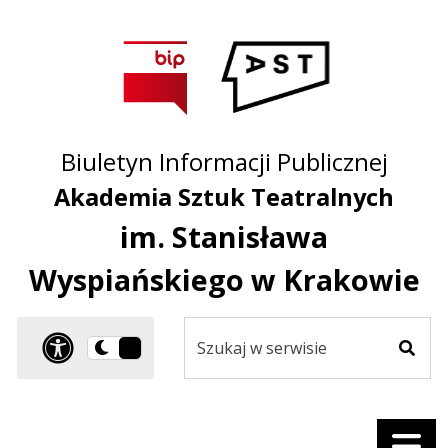
Przejdź do treści
Przejdź do mapy
Przejdź do
głównego menu
serwisu
Biuletyn Informacji Publicznej
Akademia Sztuk Teatralnych
im. Stanisława
Wyspiańskiego w Krakowie
Szukaj
Panel dostosowania ułat
Przełącz
w
Szuka
na
serwisie
wersję
ciemną
Menu