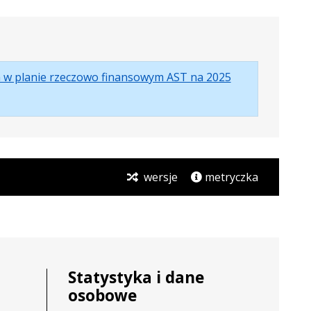
.
.
.
n w planie rzeczowo finansowym AST na 2025
Plik
Rozmiar
Otwiera
w
pliku:
się
formacie:
254
w
pdf
kB
nowej
karcie.
wersje
metryczka
Statystyka i dane
osobowe