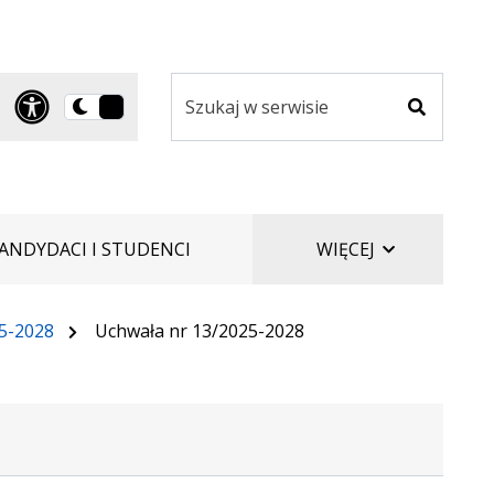
Szukaj
Panel dostosowania ułatwi
Przełącz
w
Szukaj
na
serwisie
wersję
ciemną
ELEMENTÓW
ANDYDACI I STUDENCI
WIĘCEJ
25-2028
Uchwała nr 13/2025-2028