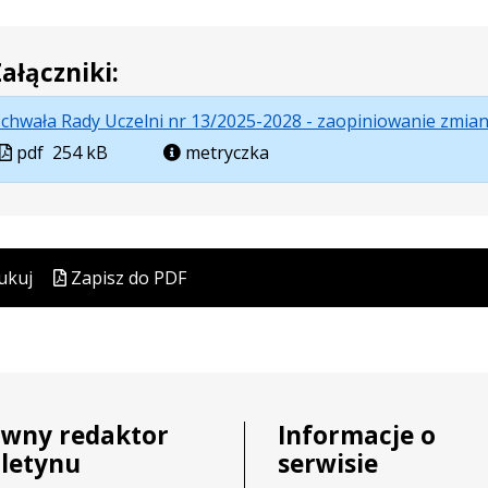
ałączniki:
chwała Rady Uczelni nr 13/2025-2028 - zaopiniowanie zmia
Plik
pdf
254 kB
metryczka
w
formacie
ukuj
Zapisz do PDF
ówny redaktor
Informacje o
uletynu
serwisie