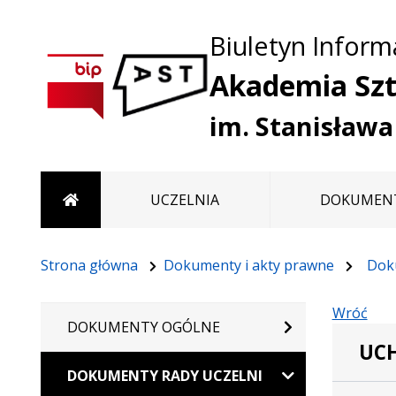
Biuletyn Informa
Akademia Szt
im. Stanisław
Strona główna
UCZELNIA
DOKUMENT
Strona główna
Dokumenty i akty prawne
Dok
Wróć
DOKUMENTY OGÓLNE
UCH
DOKUMENTY RADY UCZELNI
Dane