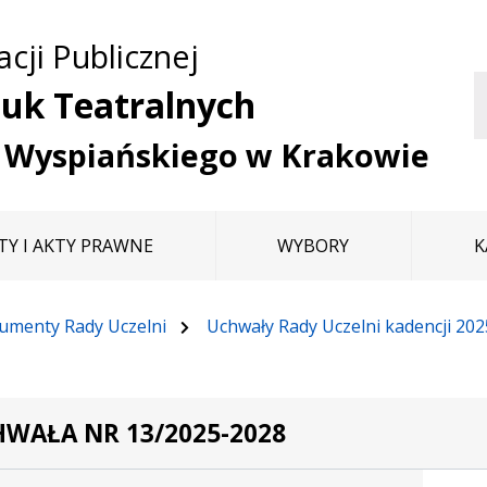
Przejdź do treści
Przejdź do mapy
Przejdź do
cji Publicznej
głównego menu
serwisu
uk Teatralnych
a Wyspiańskiego w Krakowie
Y I AKTY PRAWNE
WYBORY
K
umenty Rady Uczelni
Uchwały Rady Uczelni kadencji 20
WAŁA NR 13/2025-2028