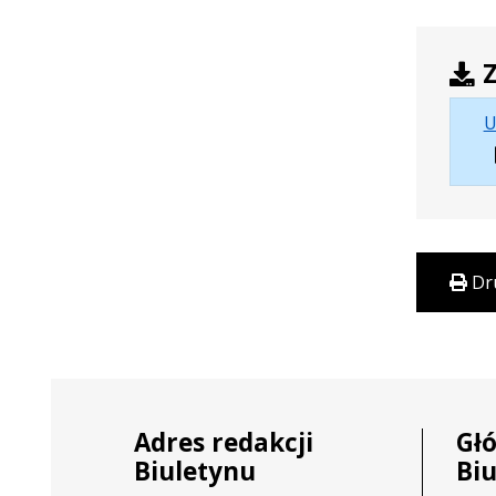
Z
U
Dr
Adres redakcji
Gł
Biuletynu
Bi