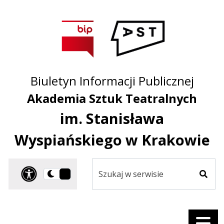
Przejdź do treści
Przejdź do mapy
Przejdź do
głównego menu
serwisu
Biuletyn Informacji Publicznej
Akademia Sztuk Teatralnych
im. Stanisława
Wyspiańskiego w Krakowie
Szukaj
Panel dostosowania ułat
Przełącz
w
Szuka
na
serwisie
wersję
ciemną
Menu