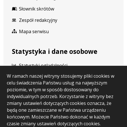
Słownik skrótów
Zespół redakcyjny
Mapa serwisu
Statystyka i dane osobowe
Statystyki oglądalności
W ramach naszej witryny stosujemy pliki cookies w
Ostatnio dodane
celu świadczenia Państwu usług na najwyższym
Polityka prywatności
poziomie, w tym w sposób dostosowany do
indywidualnych potrzeb. Korzystanie z witryny bez
RODO
zmiany ustawień dotyczących cookies oznacza, że
będą one zamieszczane w Państwa urządzeniu
końcowym. Możecie Państwo dokonać w każdym
Wersja systemu: 5.7.0 [49]
czasie zmiany ustawień dotyczących cookies.