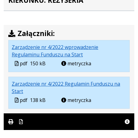
KIERUNKU: REŻYSERIA
Załączniki:
Zarządzenie nr 4/2022 wprowadzenie
.
.
.
Regulaminu Funduszu na Start
Plik
Rozmiar
Otwiera
Plik
pdf
150 kB
metryczka
w
pliku:
się
w
formacie:
150
w
formacie
Zarządzenie nr 4/2022 Regulamin Funduszu na
pdf
kB
nowej
.
.
.
Start
karcie.
Plik
Rozmiar
Otwiera
Plik
pdf
138 kB
metryczka
w
pliku:
się
w
formacie:
138
w
formacie
pdf
kB
nowej
karcie.