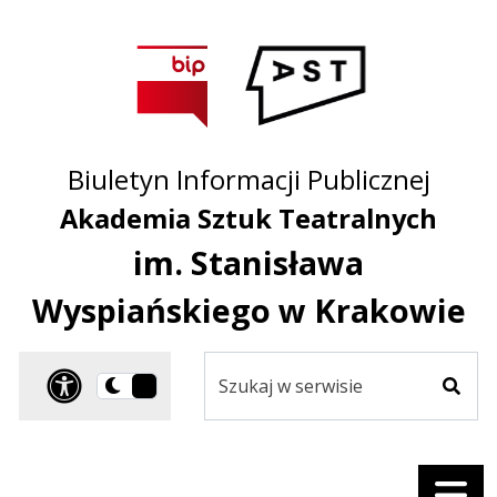
Przejdź do treści
Przejdź do mapy
Przejdź do
głównego menu
serwisu
Biuletyn Informacji Publicznej
Akademia Sztuk Teatralnych
im. Stanisława
Wyspiańskiego w Krakowie
Szukaj
Panel dostosowania ułat
Przełącz
w
Szuka
na
serwisie
wersję
ciemną
Menu