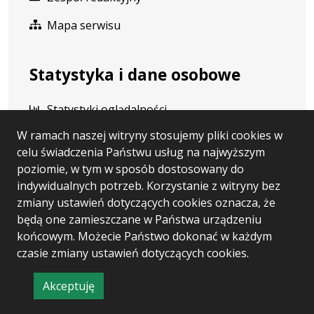
Mapa serwisu
Statystyka i dane osobowe
Statystyki oglądalności
W ramach naszej witryny stosujemy pliki cookies w
Ostatnio dodane
celu świadczenia Państwu usług na najwyższym
Polityka prywatności
poziomie, w tym w sposób dostosowany do
indywidualnych potrzeb. Korzystanie z witryny bez
RODO
zmiany ustawień dotyczących cookies oznacza, że
będą one zamieszczane w Państwa urządzeniu
końcowym. Możecie Państwo dokonać w każdym
Wersja systemu: 5.7.0 [49]
czasie zmiany ustawień dotyczących cookies.
Ostatnia aktualizacja BIP: 07.08.2026 13:34
Akceptuję
CMS i hosting: Logonet Sp. z o.o. w Bydgoszczy
informację