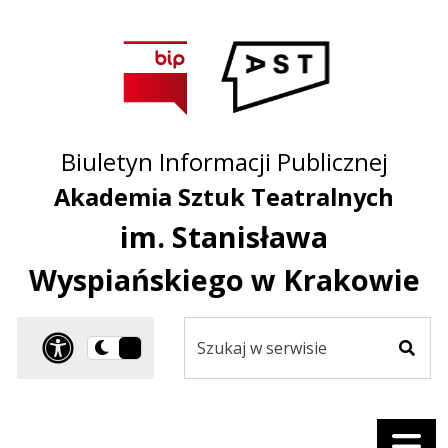
Przejdź do treści
Przejdź do mapy
Przejdź do
głównego menu
serwisu
Biuletyn Informacji Publicznej
Akademia Sztuk Teatralnych
im. Stanisława
Wyspiańskiego w Krakowie
Szukaj
Panel dostosowania ułat
Przełącz
w
Szuka
na
serwisie
wersję
ciemną
Menu