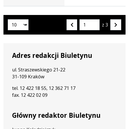
z 3
Liczba artykułów na stronie:
Przejdź
Poprzednia
Nastę
do
strona
strona
strony
numer
Adres redakcji Biuletynu
ul. Straszewskiego 21-22
31-109 Kraków
tel. 12 422 18 55, 12 362 71 17
fax. 12 422 02 09
Główny redaktor Biuletynu