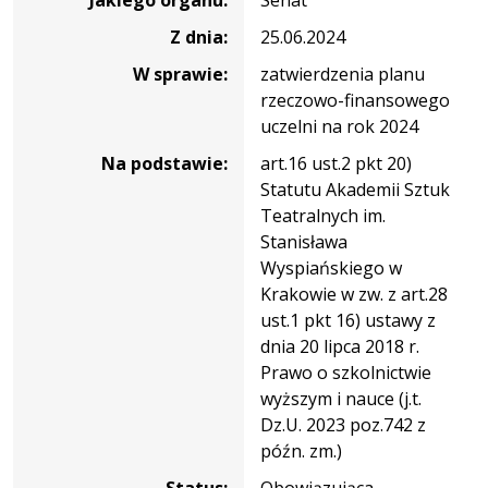
141/2023-
2024
Z dnia:
25.06.2024
W sprawie:
zatwierdzenia planu
rzeczowo-finansowego
uczelni na rok 2024
Na podstawie:
art.16 ust.2 pkt 20)
Statutu Akademii Sztuk
Teatralnych im.
Stanisława
Wyspiańskiego w
Krakowie w zw. z art.28
ust.1 pkt 16) ustawy z
dnia 20 lipca 2018 r.
Prawo o szkolnictwie
wyższym i nauce (j.t.
Dz.U. 2023 poz.742 z
późn. zm.)
Status:
Obowiązująca