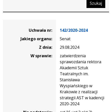
Szukaj
Dane
uchwały
Uchwała nr:
142/2020-2024
nr
Jakiego organu:
Senat
142/2020-
2024
Z dnia:
29.08.2024
W sprawie:
zatwierdzenia
sprawozdania rektora
Akademii Sztuk
Teatralnych im.
Stanisława
Wyspiańskiego w
Krakowie z realizacji
strategii AST w kadencji
2020-2024