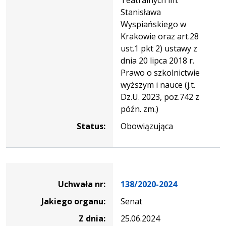
Stanisława
Wyspiańskiego w
Krakowie oraz art.28
ust.1 pkt 2) ustawy z
dnia 20 lipca 2018 r.
Prawo o szkolnictwie
wyższym i nauce (j.t.
Dz.U. 2023, poz.742 z
późn. zm.)
Status:
Obowiązująca
Dane
uchwały
Uchwała nr:
138/2020-2024
nr
Jakiego organu:
Senat
138/2020-
2024
Z dnia:
25.06.2024