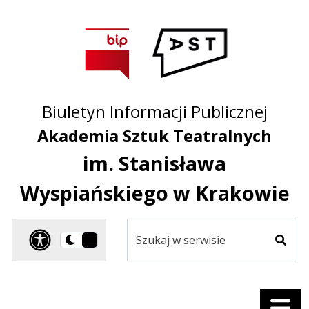
Przejdź do treści
Przejdź do mapy
Przejdź do
głównego menu
serwisu
Biuletyn Informacji Publicznej
Akademia Sztuk Teatralnych
im. Stanisława
Wyspiańskiego w Krakowie
Szukaj
Panel dostosowania ułat
Przełącz
w
Szuka
na
serwisie
wersję
ciemną
Menu