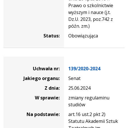
Prawo o szkolnictwie
wyższym i nauce (j.t.
Dz.U. 2023, poz.742 z
późn. zm.)
Status:
Obowiązująca
Dane
uchwały
Uchwała nr:
139/2020-2024
nr
Jakiego organu:
Senat
139/2020-
2024
Z dnia:
25.06.2024
W sprawie:
zmiany regulaminu
studiów
Na podstawie:
art.16 ust.2 pkt 2)
Statutu Akademii Sztuk
Teatralnych im.