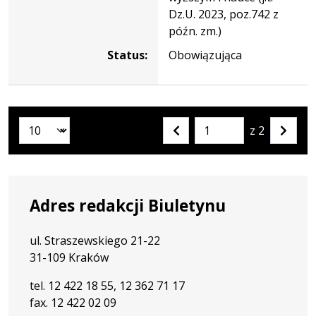
Dz.U. 2023, poz.742 z
późn. zm.)
Status:
Obowiązująca
z 2
Liczba artykułów na stronie:
Przejdź
Poprzednia
Nastę
do
strona
strona
strony
numer
Adres redakcji Biuletynu
ul. Straszewskiego 21-22
31-109 Kraków
tel. 12 422 18 55, 12 362 71 17
fax. 12 422 02 09