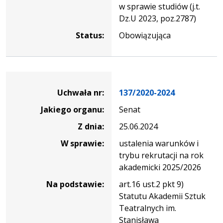
w sprawie studiów (j.t.
Dz.U 2023, poz.2787)
Status:
Obowiązująca
Dane
uchwały
Uchwała nr:
137/2020-2024
nr
Jakiego organu:
Senat
137/2020-
2024
Z dnia:
25.06.2024
W sprawie:
ustalenia warunków i
trybu rekrutacji na rok
akademicki 2025/2026
Na podstawie:
art.16 ust.2 pkt 9)
Statutu Akademii Sztuk
Teatralnych im.
Stanisława