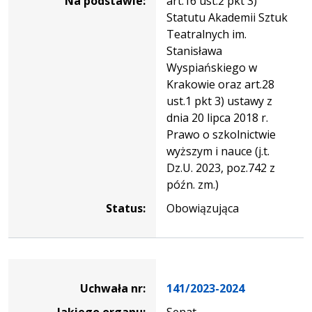
Na podstawie:
art.16 ust.2 pkt 3)
Statutu Akademii Sztuk
Teatralnych im.
Stanisława
Wyspiańskiego w
Krakowie oraz art.28
ust.1 pkt 3) ustawy z
dnia 20 lipca 2018 r.
Prawo o szkolnictwie
wyższym i nauce (j.t.
Dz.U. 2023, poz.742 z
późn. zm.)
Status:
Obowiązująca
Dane
uchwały
Uchwała nr:
141/2023-2024
nr
Jakiego organu:
Senat