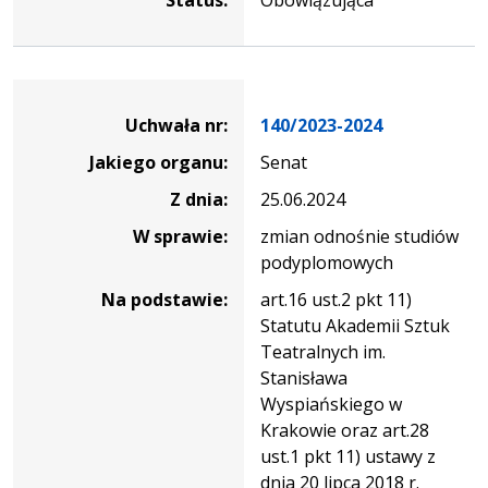
Dane
uchwały
Uchwała nr:
140/2023-2024
nr
Jakiego organu:
Senat
140/2023-
2024
Z dnia:
25.06.2024
W sprawie:
zmian odnośnie studiów
podyplomowych
Na podstawie:
art.16 ust.2 pkt 11)
Statutu Akademii Sztuk
Teatralnych im.
Stanisława
Wyspiańskiego w
Krakowie oraz art.28
ust.1 pkt 11) ustawy z
dnia 20 lipca 2018 r.