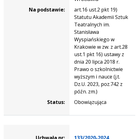
Na podstawie:
art.16 ust.2 pkt 19)
Statutu Akademii Sztuk
Teatralnych im.
Stanisława
Wyspiańskiego w
Krakowie w zw. z art.28
ust.1 pkt 16) ustawy z
dnia 20 lipca 2018 r.
Prawo o szkolnictwie
wyższym i nauce (j.t.
Dz.U. 2023, poz.742 z
późn. zm.)
Status:
Obowiązująca
Dane
uchwały
Uchwała nr:
133/2020-2024