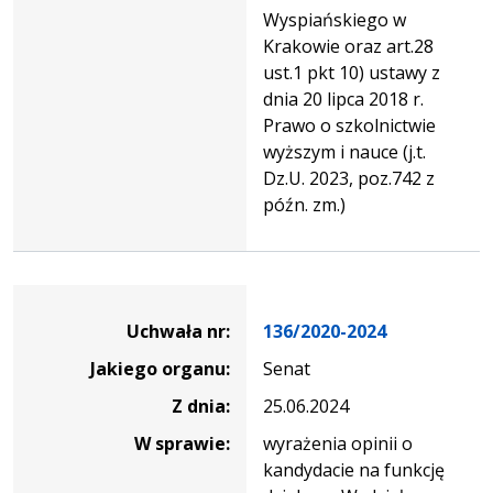
Wyspiańskiego w
Krakowie oraz art.28
ust.1 pkt 10) ustawy z
dnia 20 lipca 2018 r.
Prawo o szkolnictwie
wyższym i nauce (j.t.
Dz.U. 2023, poz.742 z
późn. zm.)
Dane
uchwały
Uchwała nr:
136/2020-2024
nr
Jakiego organu:
Senat
136/2020-
2024
Z dnia:
25.06.2024
W sprawie:
wyrażenia opinii o
kandydacie na funkcję