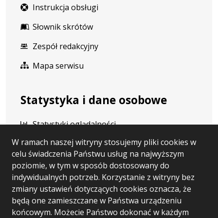
Instrukcja obsługi
Słownik skrótów
Zespół redakcyjny
Mapa serwisu
Statystyka i dane osobowe
Statystyki oglądalności
W ramach naszej witryny stosujemy pliki cookies w
Ostatnio dodane
celu świadczenia Państwu usług na najwyższym
Polityka prywatności
poziomie, w tym w sposób dostosowany do
indywidualnych potrzeb. Korzystanie z witryny bez
RODO
zmiany ustawień dotyczących cookies oznacza, że
będą one zamieszczane w Państwa urządzeniu
końcowym. Możecie Państwo dokonać w każdym