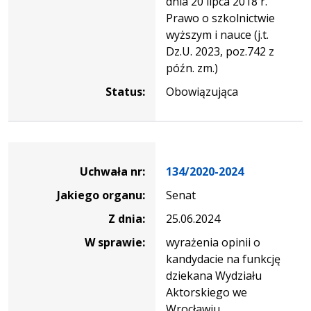
dnia 20 lipca 2018 r.
Prawo o szkolnictwie
wyższym i nauce (j.t.
Dz.U. 2023, poz.742 z
późn. zm.)
Status:
Obowiązująca
Dane
uchwały
Uchwała nr:
134/2020-2024
nr
Jakiego organu:
Senat
134/2020-
2024
Z dnia:
25.06.2024
W sprawie:
wyrażenia opinii o
kandydacie na funkcję
dziekana Wydziału
Aktorskiego we
Wrocławiu