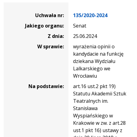
Dane
uchwały
Uchwała nr:
135/2020-2024
nr
Jakiego organu:
Senat
135/2020-
2024
Z dnia:
25.06.2024
W sprawie:
wyrażenia opinii o
kandydacie na funkcję
dziekana Wydziału
Lalkarskiego we
Wrocławiu
Na podstawie:
art.16 ust.2 pkt 19)
Statutu Akademii Sztuk
Teatralnych im.
Stanisława
Wyspiańskiego w
Krakowie w zw. z art.28
ust.1 pkt 16) ustawy z