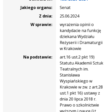
nr
Jakiego organu:
Senat
133/2020-
2024
Z dnia:
25.06.2024
W sprawie:
wyrażenia opinii o
kandydacie na funkcję
dziekana Wydziału
Reżyserii i Dramaturgii
w Krakowie
Na podstawie:
art.16 ust.2 pkt 19)
Statutu Akademii Sztuk
Teatralnych im.
Stanisława
Wyspiańskiego w
Krakowie w zw. z art.28
ust.1 pkt 16) ustawy z
dnia 20 lipca 2018 r.
Prawo o szkolnictwie
wyższym i nauce (j.t.