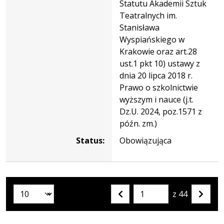
Statutu Akademii Sztuk
Teatralnych im.
Stanisława
Wyspiańskiego w
Krakowie oraz art.28
ust.1 pkt 10) ustawy z
dnia 20 lipca 2018 r.
Prawo o szkolnictwie
wyższym i nauce (j.t.
Dz.U. 2024, poz.1571 z
późn. zm.)
Status:
Obowiązująca
z 44
Liczba artykułów na stronie:
Przejdź
Poprzednia
Nastę
do
strona
strona
strony