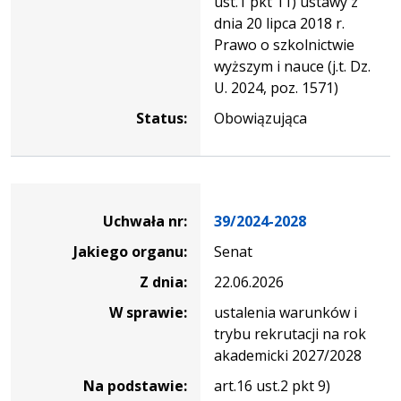
ust.1 pkt 11) ustawy z
dnia 20 lipca 2018 r.
Prawo o szkolnictwie
wyższym i nauce (j.t. Dz.
U. 2024, poz. 1571)
Status:
Obowiązująca
Dane
uchwały
Uchwała nr:
39/2024-2028
nr
Jakiego organu:
Senat
39/2024-
2028
Z dnia:
22.06.2026
W sprawie:
ustalenia warunków i
trybu rekrutacji na rok
akademicki 2027/2028
Na podstawie:
art.16 ust.2 pkt 9)